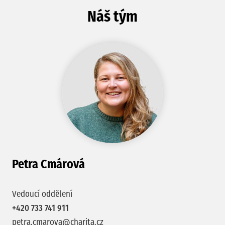
Náš tým
Petra Cmárová
Vedoucí oddělení
+420 733 741 911
petra.cmarova@charita.cz