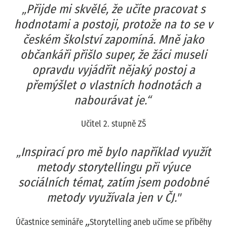
„Přijde mi skvělé, že učíte pracovat s
hodnotami a postoji, protože na to se v
českém školství zapomíná. Mně jako
občankáři přišlo super, že žáci museli
opravdu vyjádřit nějaký postoj a
přemýšlet o vlastních hodnotách a
nabourávat je.“
Učitel 2. stupně ZŠ
„Inspirací pro mě bylo například využít
metody storytellingu při výuce
sociálních témat, zatím jsem podobné
metody využívala jen v ČJ."
„
Účastnice semináře
Storytelling aneb učíme se příběhy