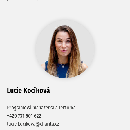
Lucie Kocíková
Programová manažerka a lektorka
+420 731 601 622
lucie.kocikova@charita.cz