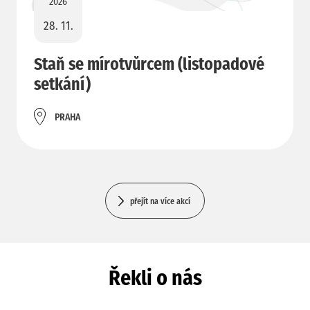
2026
28. 11.
Staň se mírotvůrcem (listopadové
setkání)
PRAHA
přejít na více akcí
Řekli o nás