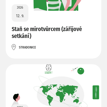
2026
12. 9.
Staň se mírotvůrcem (zářijové
setkání)
STRADONICE