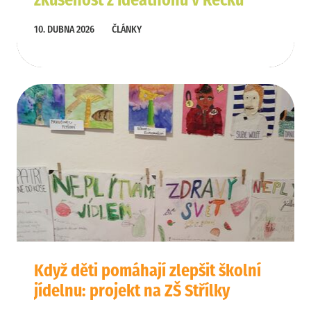
zkušenost z Ideathonu v Řecku
10. DUBNA 2026
ČLÁNKY
Když děti pomáhají zlepšit školní
jídelnu: projekt na ZŠ Střílky