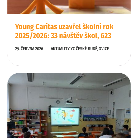
Young Caritas uzavřel školní rok
2025/2026: 33 návštěv škol, 623
účastníků a nové programy pro
29. ČERVNA 2026
AKTUALITY YC ČESKÉ BUDĚJOVICE
školy