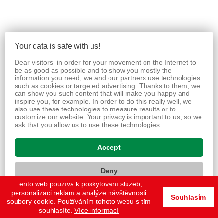
Your data is safe with us!
Dear visitors, in order for your movement on the Internet to
be as good as possible and to show you mostly the
information you need, we and our partners use technologies
such as cookies or targeted advertising. Thanks to them, we
can show you such content that will make you happy and
inspire you, for example. In order to do this really well, we
also use these technologies to measure results or to
customize our website. Your privacy is important to us, so we
ask that you allow us to use these technologies.
Accept
Deny
Tento web používá k poskytování služeb,
personalizaci reklam a analýze návštěvnosti
Set
Souhlasím
soubory cookie. Používáním tohoto webu s tím
souhlasíte.
Více informací